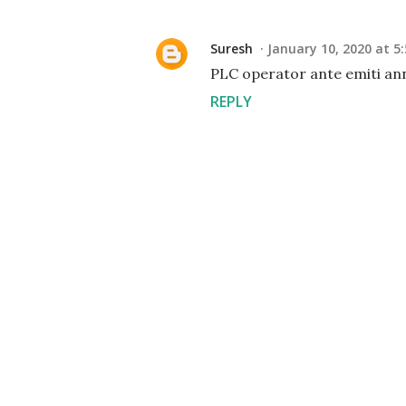
Suresh
January 10, 2020 at 5
PLC operator ante emiti an
REPLY
P
o