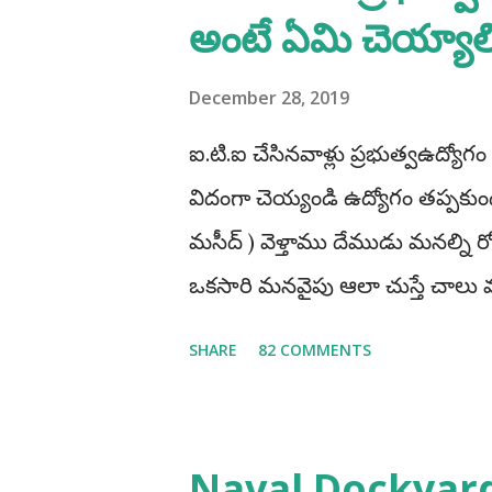
అంటే ఏమి చెయ్యాల
December 28, 2019
ఐ.టి.ఐ చేసినవాళ్లు ప్రభుత్వఉద్యోగం
విదంగా చెయ్యండి ఉద్యోగం తప్పకుండ 
మసీద్ ) వెళ్తాము దేముడు మనల్ని
ఒకసారి మనవైపు ఆలా చుస్తే చా
ప్రభుత్వఉద్యోగాలు రాస్తూవుండాల
SHARE
82 COMMENTS
మారిపోతుంది" ఐ.టి.ఐ చేసినవాళ్లు త
చెయ్యటంవలన మనం ఎక్కువగా అవక
అంటే అది మీ రాష్టానికి పరిమితం క
Naval Dockyar