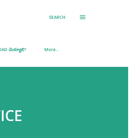
SEARCH
D చెయ్యాలి?
More…
ICE