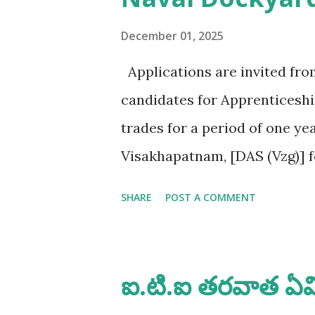
అప్లై చేస్తాను ఇక మిగతావి చెయ్
తగ్గిపోతాయి. అదే మీరు భారతదేశం 
December 01, 2025
అవకాశాలు పెరుగుతాయి. మీరు ఒక్కటి
Applications are invited fro
అక్కడ వసతి గృహాలు ( govt quar
candidates for Apprenticeshi
చదవాలి ఎలా చదవాలి ? ఐ.టి.ఐ పూర్
trades for a period of one y
Visakhapatnam, [DAS (Vzg)] f
2026-27 ni accordance with A
SHARE
POST A COMMENT
with Apprenticeship Rules 19
Qualification/ Eligibility Cri
(NCVT/ SCVT) : 65% Age. No u
ఐ.టి.ఐ తరవాత ఏమ
training as per Ministry of 