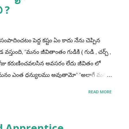
ి ?
 సంపాదించటం పెద్ద కష్టం ఏం కాదు నేను చెప్పిన
వస్తుంది, "మనం జీవితాంతం గుడికి ( గుడి , చర్చ్ ,
 రోజు కరుణించవలసిన అవసరం లేదు జీవితం లో
లు మనం ఎంత ధన్యులము అవుతామో" "అలాగే మనం
ి ఒకసారి మనం పాస్ అయితే చాలు మన లైఫ్
READ MORE
ప్పకుండ అప్రెంటిస్ చెయ్యండి, అప్రెంటిస్
ాశాలు పొందగలము. మీ ప్రణాళిక ఎలా ఉండాలి
ాకూడదు అంటే నేను మా రాష్ట్రము లోనే ఉద్యోగాలకి
d Apprentice