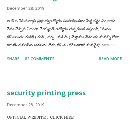
December 28, 2019
ఐ.టి.ఐ చేసినవాళ్లు ప్రభుత్వఉద్యోగం సంపాదించటం పెద్ద కష్టం ఏం కాదు
నేను చెప్పిన విదంగా చెయ్యండి ఉద్యోగం తప్పకుండ వస్తుంది, "మనం
జీవితాంతం గుడికి ( గుడి , చర్చ్ , మసీద్ ) వెళ్తాము దేముడు మనల్ని రోజు
కరుణించవలసిన అవసరం లేదు జీవితం లో ఒకసారి మనవైపు ఆలా చుస్తే
చాలు మనం ఎంత ధన్యులము అవుతామో" "అలాగే మనం
SHARE
82 COMMENTS
READ MORE
ప్రభుత్వఉద్యోగాలు రాస్తూవుండాలి ఒకసారి మనం పాస్ అయితే చాలు
మన లైఫ్ మారిపోతుంది" ఐ.టి.ఐ చేసినవాళ్లు తప్పకుండ అప్రెంటిస్
చెయ్యండి, అప్రెంటిస్ చెయ్యటంవలన మనం ఎక్కువగా అవకాశాలు
పొందగలము. మీ ప్రణాళిక ఎలా ఉండాలి అంటే అది మీ రాష్టానికి పరిమితం
security printing press
కాకూడదు అంటే నేను మా రాష్ట్రము లోనే ఉద్యోగాలకి అప్లై చేస్తాను ఇక
మిగతావి చెయ్యను అంటేయ్ మీకు ఉద్యోగమొచ్చే అవకాశములు 90%
December 28, 2019
తగ్గిపోతాయి. అదే మీరు భారతదేశం మొత్తం నాదే అనే పరీక్షా రాయండి
OFFICIAL WEBSITE : CLICK HIRE
తప్పకుండ 90% అవకాశాలు పెరుగుతాయి. మీరు ఒక్కటి గుర్తుంచుకోండి
మనకి ఎక్కడ ఉద్యోగమొస్తే అక్కడ వసతి గృహాలు ( govt quarters )