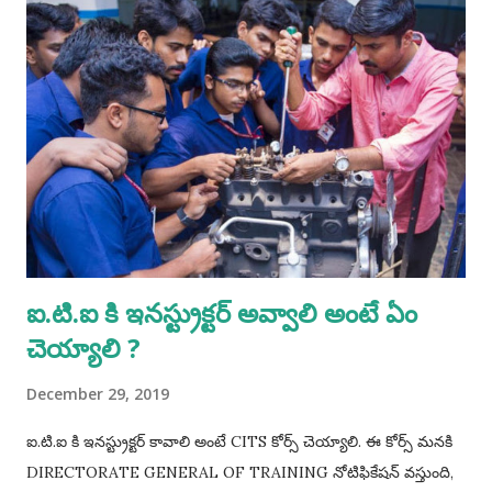
ఐ.టి.ఐ కి ఇనస్ట్రుక్టర్ అవ్వాలి అంటే ఏం
చెయ్యాలి ?
December 29, 2019
ఐ.టి.ఐ కి ఇనస్ట్రుక్టర్ కావాలి అంటే CITS కోర్స్ చెయ్యాలి. ఈ కోర్స్ మనకి
DIRECTORATE GENERAL OF TRAINING నోటిఫికేషన్ వస్తుంది,