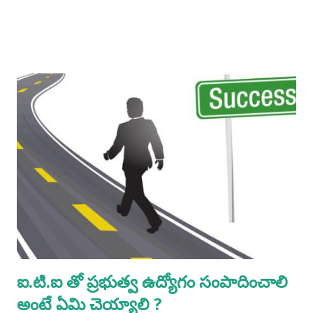
ఐ.టి.ఐ తో ప్రభుత్వ ఉద్యోగం సంపాదించాలి
అంటే ఏమి చెయ్యాలి ?