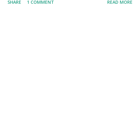
SHARE
1 COMMENT
READ MORE
ఉంటాయి. ఉద్యోగం సంపాదించాలి అంటే ఏం చదవాలి ఎలా చదవాలి ?
ఐ.టి.ఐ పూర్తి చేసినదగ్గరనుండే చదవ...