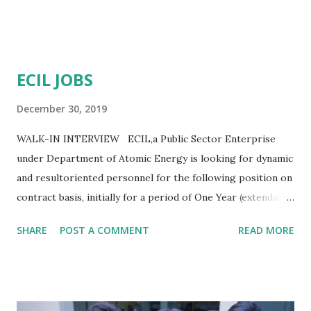
ECIL JOBS
December 30, 2019
WALK-IN INTERVIEW ECIL,a Public Sector Enterprise
under Department of Atomic Energy is looking for dynamic
and resultoriented personnel for the following position on
contract basis, initially for a period of One Year (extendable
depending upon project requirement) to work for the
SHARE
POST A COMMENT
READ MORE
project requirements of Customer Support Division. The
walk-in-selection will be held on 03/01/2020 at ECIL Zonal
Office, Bengaluru as mentioned in the below table. MORE
DETAILS PDF : CLICK HIRE