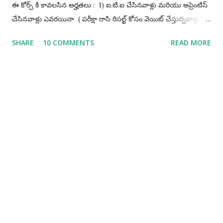
ఈ కోర్స్ కి కావలసిన అర్హతలు : 1) ఐ.టి.ఐ చేసినవాళ్లు మరియు అప్రెంటిస్
చేసినవాళ్లు ఎవరయినా ( పరీక్షా రాసి రిసల్ట్ కోసం వెయిట్ చేస్తున్నవాళ్లు
అప్లై చేస్కోవచ్చు) 2) టెక్నికల్ విభాగంలో డిప్లొమా లేదా డిగ్రీ వాళ్ళు
SHARE
10 COMMENTS
READ MORE
వయస్సు పరిమితి : వయస్సుతో సంబంధం లేదు ఎవరయినా జాయిన్
అవ్వవచ్చు నోటిఫికేషన్ ఏ టైం లో రెలీజ్ అవుతుంది : JULY /
AUGUST గాని దీనికి సంబంధించిన నోటిఫికేషన్ రిలీజ్ అవుతుంది పరీక్షా
ఫీజ్ : Rs. 500/- for General Rs. 300/- for SC / ST / PH /
EWS / Women candidates మీరు పేమెంట్ Net Banking/Credit
Card/Debit Card ద్వారా చెయ్యవచ్చు పరీక్షా ఎవిధంగా ఉంటుంది :
పరీక్షా ఆన్లైన్ లో రాయవలసి ఉంటుంది మరియు రెండుగంటలు ఉంటుంది.
1) 75% ప్రశ్నలు ఐ.టి.ఐ పైన వస్తాయి (multiple choice type) 2)
25% ప్రశ్నలు Logical, Numeric and Reasoning పైన వస్తాయి ...