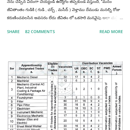
నేను చెప్పిన విదంగా చెయ్యండి ఉద్యోగం తప్పకుండ వస్తుంది, "మనం
జీవితాంతం గుడికి ( గుడి , చర్చ్ , మసీద్ ) వెళ్తాము దేముడు మనల్ని రోజు
కరుణించవలసిన అవసరం లేదు జీవితం లో ఒకసారి మనవైపు ఆలా చుస్తే
చాలు మనం ఎంత ధన్యులము అవుతామో" "అలాగే మనం
SHARE
82 COMMENTS
READ MORE
ప్రభుత్వఉద్యోగాలు రాస్తూవుండాలి ఒకసారి మనం పాస్ అయితే చాలు
మన లైఫ్ మారిపోతుంది" ఐ.టి.ఐ చేసినవాళ్లు తప్పకుండ అప్రెంటిస్
చెయ్యండి, అప్రెంటిస్ చెయ్యటంవలన మనం ఎక్కువగా అవకాశాలు
పొందగలము. మీ ప్రణాళిక ఎలా ఉండాలి అంటే అది మీ రాష్టానికి పరిమితం
కాకూడదు అంటే నేను మా రాష్ట్రము లోనే ఉద్యోగాలకి అప్లై చేస్తాను ఇక
మిగతావి చెయ్యను అంటేయ్ మీకు ఉద్యోగమొచ్చే అవకాశములు 90%
తగ్గిపోతాయి. అదే మీరు భారతదేశం మొత్తం నాదే అనే పరీక్షా రాయండి
తప్పకుండ 90% అవకాశాలు పెరుగుతాయి. మీరు ఒక్కటి గుర్తుంచుకోండి
మనకి ఎక్కడ ఉద్యోగమొస్తే అక్కడ వసతి గృహాలు ( govt quarters )
ఉంటాయి. ఉద్యోగం సంపాదించాలి అంటే ఏం చదవాలి ఎలా చదవాలి ?
ఐ.టి.ఐ పూర్తి చేసినదగ్గరనుండే చదవ...