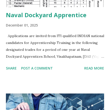
Naval Dockyard Apprentice
December 01, 2025
Applications are invited from ITI qualified INDIAN national
candidates for Apprenticeship Training in the following
designated trades for a period of one year at Naval
Dockyard Apprentices School, Visakhapatnam, [DAS (Vzg)]
for the Apprenticeship training batch 2026-27 ni
SHARE
POST A COMMENT
READ MORE
accordance with Apprentices Act 1961 read ni conjunction
with Apprenticeship Rules 1992 as amended from time to
time:- Qualification/ Eligibility Criteria. 1 SSC/ Matric/
Std X : 50% 2 ITI (NCVT/ SCVT) : 65% Age. No upper age
restriction for apprenticeship training as per Ministry of
Skill Development and Entrepreneurship (MSDE) office