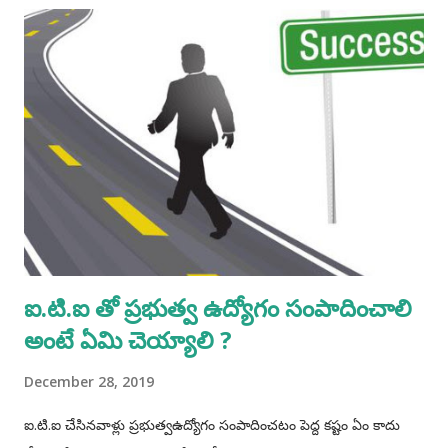
ఐ.టి.ఐ తో ప్రభుత్వ ఉద్యోగం సంపాదించాలి
అంటే ఏమి చెయ్యాలి ?
December 28, 2019
ఐ.టి.ఐ చేసినవాళ్లు ప్రభుత్వఉద్యోగం సంపాదించటం పెద్ద కష్టం ఏం కాదు