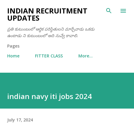
Skip to main content
INDIAN RECRUITMENT
UPDATES
ప్రతి కుటుంబంలో ఆర్థిక పరిస్థితులని మార్చేవాడు ఒకడు
ఉంటాడు ని కుటుంబంలో అది నువ్వే కావాలి.
Pages
Home
FITTER CLASS
More…
indian navy iti jobs 2024
July 17, 2024