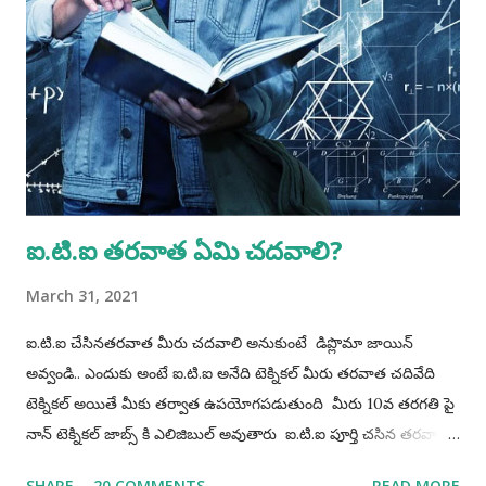
memorandum No. F.No. MSDE-14(03)/2021 AP-(PMU) dated
20 Dec 21. Minimum age is 14 years and for hazardous
trades ti is 18 years according to 'The Apprentices Act 1961.
Accordingly, candidates born on or before 02 May 2012 are
eligible for non- hazardous trades and candidates born on
or before 02 May 2008 are eligible for hazardous trades.
Procedure for Applying...
ఐ.టి.ఐ తరవాత ఏమి చదవాలి?
March 31, 2021
ఐ.టి.ఐ చేసినతరవాత మీరు చదవాలి అనుకుంటే డిప్లొమా జాయిన్
అవ్వండి.. ఎందుకు అంటే ఐ.టి.ఐ అనేది టెక్నికల్ మీరు తరవాత చదివేది
టెక్నికల్ అయితే మీకు తర్వాత ఉపయోగపడుతుంది మీరు 10వ తరగతి పై
నాన్ టెక్నికల్ జాబ్స్ కి ఎలిజిబుల్ అవుతారు ఐ.టి.ఐ పూర్తి చసిన తరవాత
రెండురకాలవాళ్ళు వుంటారు 1) మధ్యతరగతి వాళ్ళు 2) డబ్బున్నవాళ్ళు
SHARE
20 COMMENTS
READ MORE