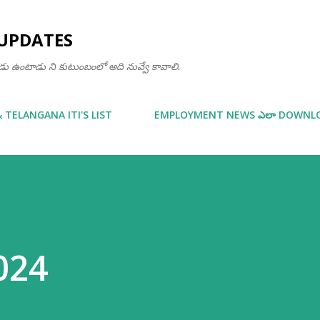
Skip to main content
UPDATES
ఒకడు ఉంటాడు ని కుటుంబంలో అది నువ్వే కావాలి.
& TELANGANA ITI'S LIST
EMPLOYMENT NEWS ఎలా DOWNLOA
024