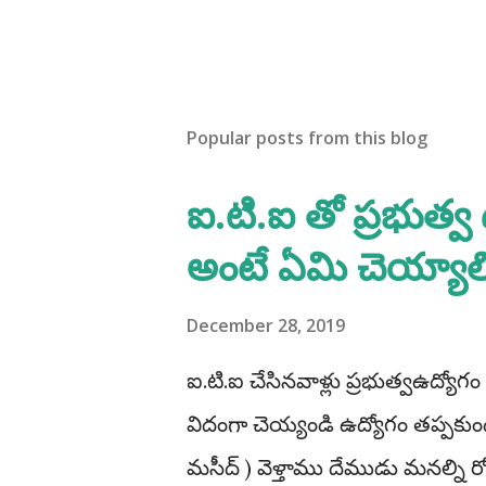
Popular posts from this blog
ఐ.టి.ఐ తో ప్రభుత్వ
అంటే ఏమి చెయ్యాల
December 28, 2019
ఐ.టి.ఐ చేసినవాళ్లు ప్రభుత్వఉద్యోగం
విదంగా చెయ్యండి ఉద్యోగం తప్పకుండ 
మసీద్ ) వెళ్తాము దేముడు మనల్ని