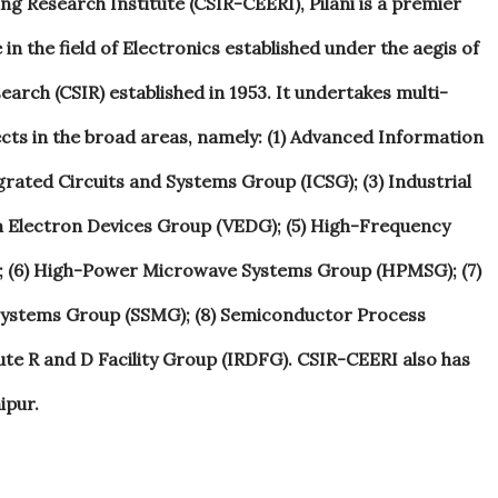
g Research Institute (CSIR-CEERI), Pilani is a premier
n the field of Electronics established under the aegis of
search (CSIR) established in 1953. It undertakes multi-
ects in the broad areas, namely: (1) Advanced Information
grated Circuits and Systems Group (ICSG); (3) Industrial
 Electron Devices Group (VEDG); (5) High-Frequency
 (6) High-Power Microwave Systems Group (HPMSG); (7)
ystems Group (SSMG); (8) Semiconductor Process
ute R and D Facility Group (IRDFG). CSIR-CEERI also has
ipur.