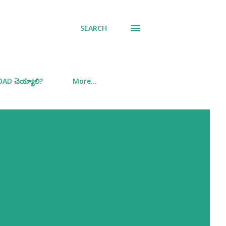
SEARCH
D చెయ్యాలి?
More…