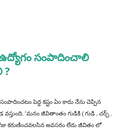
 ఉద్యోగం సంపాదించాలి
ి ?
 సంపాదించటం పెద్ద కష్టం ఏం కాదు నేను చెప్పిన
వస్తుంది, "మనం జీవితాంతం గుడికి ( గుడి , చర్చ్ ,
 రోజు కరుణించవలసిన అవసరం లేదు జీవితం లో