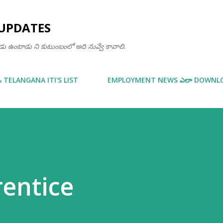
Skip to main content
UPDATES
ఒకడు ఉంటాడు ని కుటుంబంలో అది నువ్వే కావాలి.
& TELANGANA ITI'S LIST
EMPLOYMENT NEWS ఎలా DOWNLOA
rentice