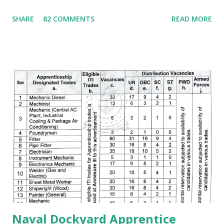
చాలు మనం ఎంత ధన్యులము అవుతామో" "అలాగే మనం
SHARE
82 COMMENTS
READ MORE
ప్రభుత్వఉద్యోగాలు రాస్తూవుండాలి ఒకసారి మనం పాస్ అయితే చాలు
మన లైఫ్ మారిపోతుంది" ఐ.టి.ఐ చేసినవాళ్లు తప్పకుండ అప్రెంటిస్
చెయ్యండి, అప్రెంటిస్ చెయ్యటంవలన మనం ఎక్కువగా అవకాశాలు
పొందగలము. మీ ప్రణాళిక ఎలా ఉండాలి అంటే అది మీ రాష్టానికి పరిమితం
కాకూడదు అంటే నేను మా రాష్ట్రము లోనే ఉద్యోగాలకి అప్లై చేస్తాను ఇక
మిగతావి చెయ్యను అంటేయ్ మీకు ఉద్యోగమొచ్చే అవకాశములు 90%
తగ్గిపోతాయి. అదే మీరు భారతదేశం మొత్తం నాదే అనే పరీక్షా రాయండి
తప్పకుండ 90% అవకాశాలు పెరుగుతాయి. మీరు ఒక్కటి గుర్తుంచుకోండి
మనకి ఎక్కడ ఉద్యోగమొస్తే అక్కడ వసతి గృహాలు ( govt quarters )
ఉంటాయి. ఉద్యోగం సంపాదించాలి అంటే ఏం చదవాలి ఎలా చదవాలి ?
ఐ.టి.ఐ పూర్తి చేసినదగ్గరనుండే చదవ...
Naval Dockyard Apprentice