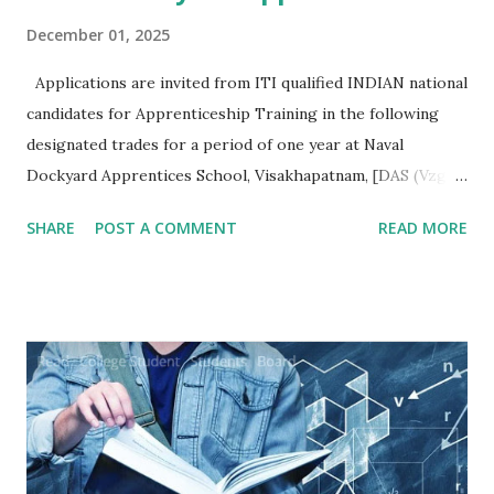
December 01, 2025
Applications are invited from ITI qualified INDIAN national
candidates for Apprenticeship Training in the following
designated trades for a period of one year at Naval
Dockyard Apprentices School, Visakhapatnam, [DAS (Vzg)]
for the Apprenticeship training batch 2026-27 ni
SHARE
POST A COMMENT
READ MORE
accordance with Apprentices Act 1961 read ni conjunction
with Apprenticeship Rules 1992 as amended from time to
time:- Qualification/ Eligibility Criteria. 1 SSC/ Matric/
Std X : 50% 2 ITI (NCVT/ SCVT) : 65% Age. No upper age
restriction for apprenticeship training as per Ministry of
Skill Development and Entrepreneurship (MSDE) office
memorandum No. F.No. MSDE-14(03)/2021 AP-(PMU) dated
20 Dec 21. Minimum age is 14 years and for hazardous
trades ti is 18 years according to 'The Apprentices Act 1961.