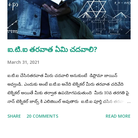
Accordingly, candidates born on or before 02 May 2012 are
eligible for non- hazardous trades and candidates born on
or before 02 May 2008 are eligible for hazardous trades.
Procedure for Applying...
ఐ.టి.ఐ తరవాత ఏమి చదవాలి?
March 31, 2021
ఐ.టి.ఐ చేసినతరవాత మీరు చదవాలి అనుకుంటే డిప్లొమా జాయిన్
అవ్వండి.. ఎందుకు అంటే ఐ.టి.ఐ అనేది టెక్నికల్ మీరు తరవాత చదివేది
టెక్నికల్ అయితే మీకు తర్వాత ఉపయోగపడుతుంది మీరు 10వ తరగతి పై
నాన్ టెక్నికల్ జాబ్స్ కి ఎలిజిబుల్ అవుతారు ఐ.టి.ఐ పూర్తి చసిన తరవాత
రెండురకాలవాళ్ళు వుంటారు 1) మధ్యతరగతి వాళ్ళు 2) డబ్బున్నవాళ్ళు
SHARE
20 COMMENTS
READ MORE
1) మధ్యతరగతి వాళ్ళు : వీళ్ళు ఏదయినా పని చేస్కుంటూ చదువుకోవాలి (
తల్లిదండ్రులు పై అదరపడకూడదు ) 2) డబ్బున్నవాళ్ళు : వీళ్ళు ప్రస్తుతానికి
సంపాదించవలసిన అవసరం ఉండదు ( కోచింగ్ జాయిన్ అవి వాటితోపాటు