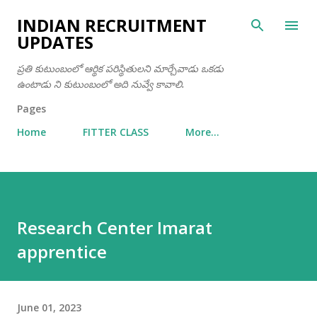
Skip to main content
INDIAN RECRUITMENT
UPDATES
ప్రతి కుటుంబంలో ఆర్థిక పరిస్థితులని మార్చేవాడు ఒకడు
ఉంటాడు ని కుటుంబంలో అది నువ్వే కావాలి.
Pages
Home
FITTER CLASS
More…
Research Center Imarat
apprentice
June 01, 2023