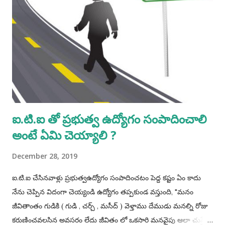
ఐ.టి.ఐ తో ప్రభుత్వ ఉద్యోగం సంపాదించాలి
అంటే ఏమి చెయ్యాలి ?
December 28, 2019
ఐ.టి.ఐ చేసినవాళ్లు ప్రభుత్వఉద్యోగం సంపాదించటం పెద్ద కష్టం ఏం కాదు
నేను చెప్పిన విదంగా చెయ్యండి ఉద్యోగం తప్పకుండ వస్తుంది, "మనం
జీవితాంతం గుడికి ( గుడి , చర్చ్ , మసీద్ ) వెళ్తాము దేముడు మనల్ని రోజు
కరుణించవలసిన అవసరం లేదు జీవితం లో ఒకసారి మనవైపు ఆలా చుస్తే