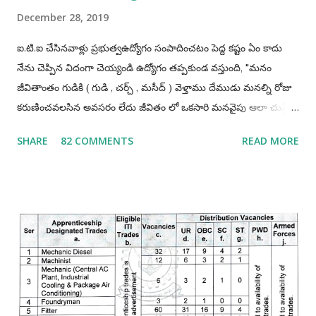
December 28, 2019
ఐ.టి.ఐ చేసినవాళ్లు ప్రభుత్వఉద్యోగం సంపాదించటం పెద్ద కష్టం ఏం కాదు
నేను చెప్పిన విదంగా చెయ్యండి ఉద్యోగం తప్పకుండ వస్తుంది, "మనం
జీవితాంతం గుడికి ( గుడి , చర్చ్ , మసీద్ ) వెళ్తాము దేముడు మనల్ని రోజు
కరుణించవలసిన అవసరం లేదు జీవితం లో ఒకసారి మనవైపు ఆలా చుస్తే
చాలు మనం ఎంత ధన్యులము అవుతామో" "అలాగే మనం
SHARE
82 COMMENTS
READ MORE
ప్రభుత్వఉద్యోగాలు రాస్తూవుండాలి ఒకసారి మనం పాస్ అయితే చాలు
మన లైఫ్ మారిపోతుంది" ఐ.టి.ఐ చేసినవాళ్లు తప్పకుండ అప్రెంటిస్
చెయ్యండి, అప్రెంటిస్ చెయ్యటంవలన మనం ఎక్కువగా అవకాశాలు
పొందగలము. మీ ప్రణాళిక ఎలా ఉండాలి అంటే అది మీ రాష్టానికి పరిమితం
కాకూడదు అంటే నేను మా రాష్ట్రము లోనే ఉద్యోగాలకి అప్లై చేస్తాను ఇక
మిగతావి చెయ్యను అంటేయ్ మీకు ఉద్యోగమొచ్చే అవకాశములు 90%
తగ్గిపోతాయి. అదే మీరు భారతదేశం మొత్తం నాదే అనే పరీక్షా రాయండి
తప్పకుండ 90% అవకాశాలు పెరుగుతాయి. మీరు ఒక్కటి గుర్తుంచుకోండి
మనకి ఎక్కడ ఉద్యోగమొస్తే అక్కడ వసతి గృహాలు ( govt quarters )