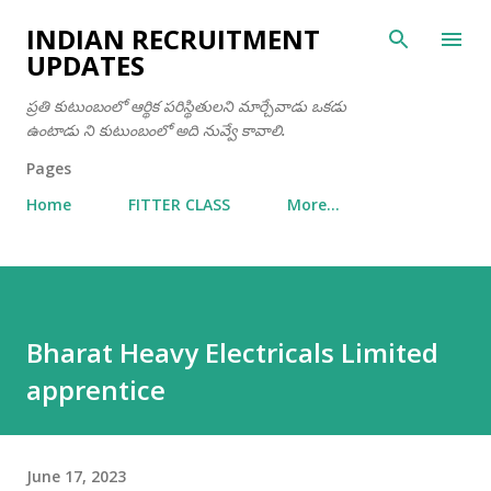
Skip to main content
INDIAN RECRUITMENT
UPDATES
ప్రతి కుటుంబంలో ఆర్థిక పరిస్థితులని మార్చేవాడు ఒకడు
ఉంటాడు ని కుటుంబంలో అది నువ్వే కావాలి.
Pages
Home
FITTER CLASS
More…
Bharat Heavy Electricals Limited
apprentice
June 17, 2023