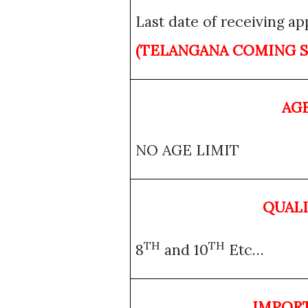
Last date of receiving a
(TELANGANA COMING 
AGE
NO AGE LIMIT
QUALI
TH
TH
8
and 10
Etc…
IMPOR