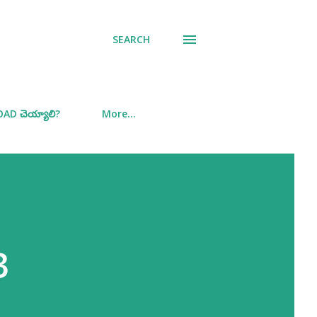
SEARCH
D చెయ్యాలి?
More…
3