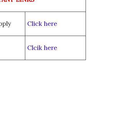
pply
Click here
Clcik here