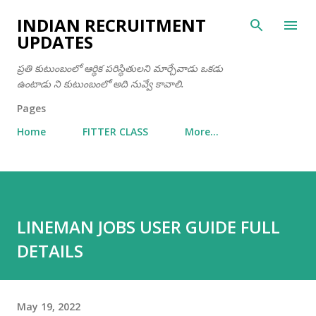
Skip to main content
INDIAN RECRUITMENT
UPDATES
ప్రతి కుటుంబంలో ఆర్థిక పరిస్థితులని మార్చేవాడు ఒకడు
ఉంటాడు ని కుటుంబంలో అది నువ్వే కావాలి.
Pages
Home
FITTER CLASS
More…
LINEMAN JOBS USER GUIDE FULL
DETAILS
May 19, 2022