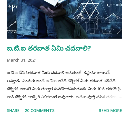
Accordingly, candidates born on or before 02 May 2012 are
eligible for non- hazardous trades and candidates born on
or before 02 May 2008 are eligible for hazardous trades.
Procedure for Applying...
ఐ.టి.ఐ తరవాత ఏమి చదవాలి?
March 31, 2021
ఐ.టి.ఐ చేసినతరవాత మీరు చదవాలి అనుకుంటే డిప్లొమా జాయిన్
అవ్వండి.. ఎందుకు అంటే ఐ.టి.ఐ అనేది టెక్నికల్ మీరు తరవాత చదివేది
టెక్నికల్ అయితే మీకు తర్వాత ఉపయోగపడుతుంది మీరు 10వ తరగతి పై
నాన్ టెక్నికల్ జాబ్స్ కి ఎలిజిబుల్ అవుతారు ఐ.టి.ఐ పూర్తి చసిన తరవాత
రెండురకాలవాళ్ళు వుంటారు 1) మధ్యతరగతి వాళ్ళు 2) డబ్బున్నవాళ్ళు
SHARE
20 COMMENTS
READ MORE
1) మధ్యతరగతి వాళ్ళు : వీళ్ళు ఏదయినా పని చేస్కుంటూ చదువుకోవాలి (
తల్లిదండ్రులు పై అదరపడకూడదు ) 2) డబ్బున్నవాళ్ళు : వీళ్ళు ప్రస్తుతానికి