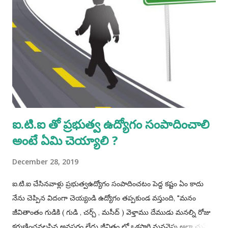
ఐ.టి.ఐ తో ప్రభుత్వ ఉద్యోగం సంపాదించాలి
అంటే ఏమి చెయ్యాలి ?
December 28, 2019
ఐ.టి.ఐ చేసినవాళ్లు ప్రభుత్వఉద్యోగం సంపాదించటం పెద్ద కష్టం ఏం కాదు
నేను చెప్పిన విదంగా చెయ్యండి ఉద్యోగం తప్పకుండ వస్తుంది, "మనం
జీవితాంతం గుడికి ( గుడి , చర్చ్ , మసీద్ ) వెళ్తాము దేముడు మనల్ని రోజు
కరుణించవలసిన అవసరం లేదు జీవితం లో ఒకసారి మనవైపు ఆలా చుస్తే