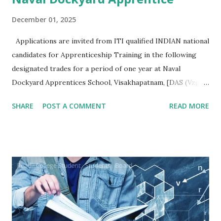
December 01, 2025
Applications are invited from ITI qualified INDIAN national
candidates for Apprenticeship Training in the following
designated trades for a period of one year at Naval
Dockyard Apprentices School, Visakhapatnam, [DAS (Vzg)]
for the Apprenticeship training batch 2026-27 ni
SHARE
POST A COMMENT
READ MORE
accordance with Apprentices Act 1961 read ni conjunction
with Apprenticeship Rules 1992 as amended from time to
time:- Qualification/ Eligibility Criteria. 1 SSC/ Matric/
Std X : 50% 2 ITI (NCVT/ SCVT) : 65% Age. No upper age
restriction for apprenticeship training as per Ministry of
Skill Development and Entrepreneurship (MSDE) office
memorandum No. F.No. MSDE-14(03)/2021 AP-(PMU) dated
20 Dec 21. Minimum age is 14 years and for hazardous
trades ti is 18 years according to 'The Apprentices Act 1961.