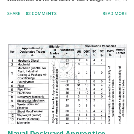
చాలు మనం ఎంత ధన్యులము అవుతామో" "అలాగే మనం
SHARE
82 COMMENTS
READ MORE
ప్రభుత్వఉద్యోగాలు రాస్తూవుండాలి ఒకసారి మనం పాస్ అయితే చాలు
మన లైఫ్ మారిపోతుంది" ఐ.టి.ఐ చేసినవాళ్లు తప్పకుండ అప్రెంటిస్
చెయ్యండి, అప్రెంటిస్ చెయ్యటంవలన మనం ఎక్కువగా అవకాశాలు
పొందగలము. మీ ప్రణాళిక ఎలా ఉండాలి అంటే అది మీ రాష్టానికి పరిమితం
కాకూడదు అంటే నేను మా రాష్ట్రము లోనే ఉద్యోగాలకి అప్లై చేస్తాను ఇక
మిగతావి చెయ్యను అంటేయ్ మీకు ఉద్యోగమొచ్చే అవకాశములు 90%
తగ్గిపోతాయి. అదే మీరు భారతదేశం మొత్తం నాదే అనే పరీక్షా రాయండి
తప్పకుండ 90% అవకాశాలు పెరుగుతాయి. మీరు ఒక్కటి గుర్తుంచుకోండి
మనకి ఎక్కడ ఉద్యోగమొస్తే అక్కడ వసతి గృహాలు ( govt quarters )
ఉంటాయి. ఉద్యోగం సంపాదించాలి అంటే ఏం చదవాలి ఎలా చదవాలి ?
ఐ.టి.ఐ పూర్తి చేసినదగ్గరనుండే చదవ...
Naval Dockyard Apprentice