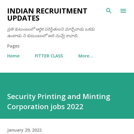
Skip to main content
INDIAN RECRUITMENT
UPDATES
ప్రతి కుటుంబంలో ఆర్థిక పరిస్థితులని మార్చేవాడు ఒకడు
ఉంటాడు ని కుటుంబంలో అది నువ్వే కావాలి.
Pages
Home
FITTER CLASS
More…
Security Printing and Minting
Corporation jobs 2022
January 29, 2022