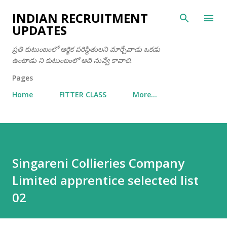
Skip to main content
INDIAN RECRUITMENT
UPDATES
ప్రతి కుటుంబంలో ఆర్థిక పరిస్థితులని మార్చేవాడు ఒకడు
ఉంటాడు ని కుటుంబంలో అది నువ్వే కావాలి.
Pages
Home
FITTER CLASS
More…
Singareni Collieries Company
Limited apprentice selected list
02