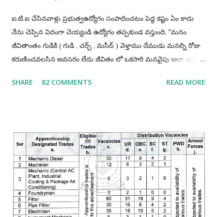
ఐ.టి.ఐ చేసినవాళ్లు ప్రభుత్వఉద్యోగం సంపాదించటం పెద్ద కష్టం ఏం కాదు
నేను చెప్పిన విదంగా చెయ్యండి ఉద్యోగం తప్పకుండ వస్తుంది, "మనం
జీవితాంతం గుడికి ( గుడి , చర్చ్ , మసీద్ ) వెళ్తాము దేముడు మనల్ని రోజు
కరుణించవలసిన అవసరం లేదు జీవితం లో ఒకసారి మనవైపు ఆలా చుస్తే
చాలు మనం ఎంత ధన్యులము అవుతామో" "అలాగే మనం
SHARE
82 COMMENTS
READ MORE
ప్రభుత్వఉద్యోగాలు రాస్తూవుండాలి ఒకసారి మనం పాస్ అయితే చాలు
మన లైఫ్ మారిపోతుంది" ఐ.టి.ఐ చేసినవాళ్లు తప్పకుండ అప్రెంటిస్
చెయ్యండి, అప్రెంటిస్ చెయ్యటంవలన మనం ఎక్కువగా అవకాశాలు
పొందగలము. మీ ప్రణాళిక ఎలా ఉండాలి అంటే అది మీ రాష్టానికి పరిమితం
కాకూడదు అంటే నేను మా రాష్ట్రము లోనే ఉద్యోగాలకి అప్లై చేస్తాను ఇక
మిగతావి చెయ్యను అంటేయ్ మీకు ఉద్యోగమొచ్చే అవకాశములు 90%
తగ్గిపోతాయి. అదే మీరు భారతదేశం మొత్తం నాదే అనే పరీక్షా రాయండి
తప్పకుండ 90% అవకాశాలు పెరుగుతాయి. మీరు ఒక్కటి గుర్తుంచుకోండి
మనకి ఎక్కడ ఉద్యోగమొస్తే అక్కడ వసతి గృహాలు ( govt quarters )
ఉంటాయి. ఉద్యోగం సంపాదించాలి అంటే ఏం చదవాలి ఎలా చదవాలి ?