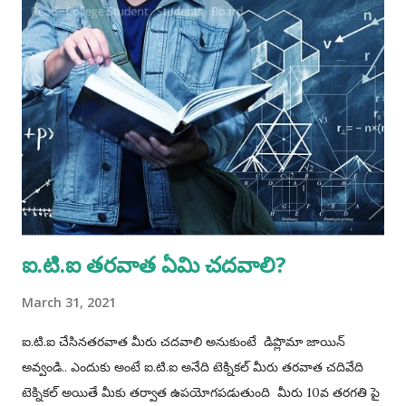
restriction for apprenticeship training as per Ministry of
Skill Development and Entrepreneurship (MSDE) office
memorandum No. F.No. MSDE-14(03)/2021 AP-(PMU) dated
20 Dec 21. Minimum age is 14 years and for hazardous
trades ti is 18 years according to 'The Apprentices Act 1961.
Accordingly, candidates born on or before 02 May 2012 are
eligible for non- hazardous trades and candidates born on
or before 02 May 2008 are eligible for hazardous trades.
Procedure for Applying...
ఐ.టి.ఐ తరవాత ఏమి చదవాలి?
March 31, 2021
ఐ.టి.ఐ చేసినతరవాత మీరు చదవాలి అనుకుంటే డిప్లొమా జాయిన్
అవ్వండి.. ఎందుకు అంటే ఐ.టి.ఐ అనేది టెక్నికల్ మీరు తరవాత చదివేది
టెక్నికల్ అయితే మీకు తర్వాత ఉపయోగపడుతుంది మీరు 10వ తరగతి పై