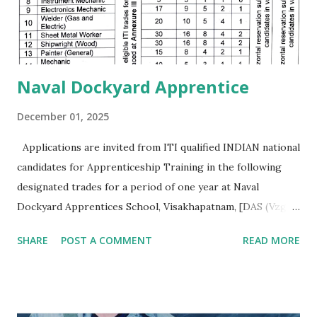
ఐ.టి.ఐ పూర్తి చేసినదగ్గరనుండే చదవ...
Naval Dockyard Apprentice
December 01, 2025
Applications are invited from ITI qualified INDIAN national
candidates for Apprenticeship Training in the following
designated trades for a period of one year at Naval
Dockyard Apprentices School, Visakhapatnam, [DAS (Vzg)]
for the Apprenticeship training batch 2026-27 ni
SHARE
POST A COMMENT
READ MORE
accordance with Apprentices Act 1961 read ni conjunction
with Apprenticeship Rules 1992 as amended from time to
time:- Qualification/ Eligibility Criteria. 1 SSC/ Matric/
Std X : 50% 2 ITI (NCVT/ SCVT) : 65% Age. No upper age