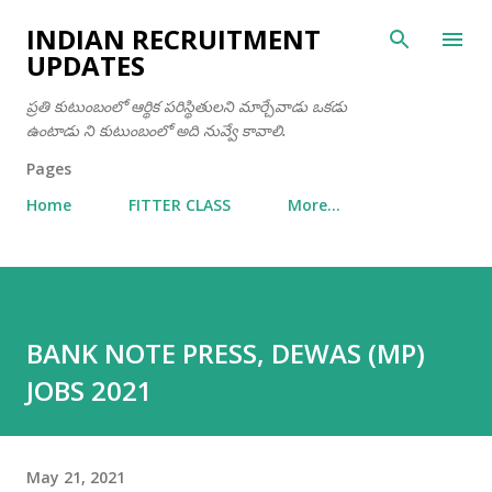
Skip to main content
INDIAN RECRUITMENT
UPDATES
ప్రతి కుటుంబంలో ఆర్థిక పరిస్థితులని మార్చేవాడు ఒకడు
ఉంటాడు ని కుటుంబంలో అది నువ్వే కావాలి.
Pages
Home
FITTER CLASS
More…
BANK NOTE PRESS, DEWAS (MP)
JOBS 2021
May 21, 2021