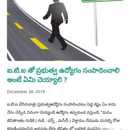
ఐ.టి.ఐ తో ప్రభుత్వ ఉద్యోగం సంపాదించాలి
అంటే ఏమి చెయ్యాలి ?
December 28, 2019
ఐ.టి.ఐ చేసినవాళ్లు ప్రభుత్వఉద్యోగం సంపాదించటం పెద్ద కష్టం ఏం కాదు
నేను చెప్పిన విదంగా చెయ్యండి ఉద్యోగం తప్పకుండ వస్తుంది, "మనం
జీవితాంతం గుడికి ( గుడి , చర్చ్ , మసీద్ ) వెళ్తాము దేముడు మనల్ని రోజు
కరుణించవలసిన అవసరం లేదు జీవితం లో ఒకసారి మనవైపు ఆలా చుస్తే