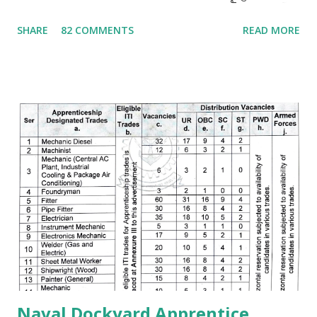
చాలు మనం ఎంత ధన్యులము అవుతామో" "అలాగే మనం
SHARE
82 COMMENTS
READ MORE
ప్రభుత్వఉద్యోగాలు రాస్తూవుండాలి ఒకసారి మనం పాస్ అయితే చాలు
మన లైఫ్ మారిపోతుంది" ఐ.టి.ఐ చేసినవాళ్లు తప్పకుండ అప్రెంటిస్
చెయ్యండి, అప్రెంటిస్ చెయ్యటంవలన మనం ఎక్కువగా అవకాశాలు
పొందగలము. మీ ప్రణాళిక ఎలా ఉండాలి అంటే అది మీ రాష్టానికి పరిమితం
కాకూడదు అంటే నేను మా రాష్ట్రము లోనే ఉద్యోగాలకి అప్లై చేస్తాను ఇక
మిగతావి చెయ్యను అంటేయ్ మీకు ఉద్యోగమొచ్చే అవకాశములు 90%
తగ్గిపోతాయి. అదే మీరు భారతదేశం మొత్తం నాదే అనే పరీక్షా రాయండి
తప్పకుండ 90% అవకాశాలు పెరుగుతాయి. మీరు ఒక్కటి గుర్తుంచుకోండి
మనకి ఎక్కడ ఉద్యోగమొస్తే అక్కడ వసతి గృహాలు ( govt quarters )
ఉంటాయి. ఉద్యోగం సంపాదించాలి అంటే ఏం చదవాలి ఎలా చదవాలి ?
ఐ.టి.ఐ పూర్తి చేసినదగ్గరనుండే చదవ...
Naval Dockyard Apprentice