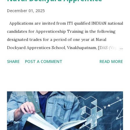
December 01, 2025
Applications are invited from ITI qualified INDIAN national
candidates for Apprenticeship Training in the following
designated trades for a period of one year at Naval
Dockyard Apprentices School, Visakhapatnam, [DAS (Vzg)]
for the Apprenticeship training batch 2026-27 ni
SHARE
POST A COMMENT
READ MORE
accordance with Apprentices Act 1961 read ni conjunction
with Apprenticeship Rules 1992 as amended from time to
time:- Qualification/ Eligibility Criteria. 1 SSC/ Matric/
Std X : 50% 2 ITI (NCVT/ SCVT) : 65% Age. No upper age
restriction for apprenticeship training as per Ministry of
Skill Development and Entrepreneurship (MSDE) office
memorandum No. F.No. MSDE-14(03)/2021 AP-(PMU) dated
20 Dec 21. Minimum age is 14 years and for hazardous
trades ti is 18 years according to 'The Apprentices Act 1961.