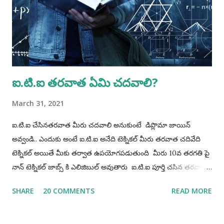
Accordingly, candidates born on or before 02 May 2012 are
eligible for non- hazardous trades and candidates born on
or before 02 May 2008 are eligible for hazardous trades.
Procedure for Applying...
ఐ.టి.ఐ తరవాత ఏమి చదవాలి?
March 31, 2021
ఐ.టి.ఐ చేసినతరవాత మీరు చదవాలి అనుకుంటే డిప్లొమా జాయిన్
అవ్వండి.. ఎందుకు అంటే ఐ.టి.ఐ అనేది టెక్నికల్ మీరు తరవాత చదివేది
టెక్నికల్ అయితే మీకు తర్వాత ఉపయోగపడుతుంది మీరు 10వ తరగతి పై
నాన్ టెక్నికల్ జాబ్స్ కి ఎలిజిబుల్ అవుతారు ఐ.టి.ఐ పూర్తి చసిన తరవాత
రెండురకాలవాళ్ళు వుంటారు 1) మధ్యతరగతి వాళ్ళు 2) డబ్బున్నవాళ్ళు
SHARE
20 COMMENTS
READ MORE
1) మధ్యతరగతి వాళ్ళు : వీళ్ళు ఏదయినా పని చేస్కుంటూ చదువుకోవాలి (
తల్లిదండ్రులు పై అదరపడకూడదు ) 2) డబ్బున్నవాళ్ళు : వీళ్ళు ప్రస్తుతానికి
సంపాదించవలసిన అవసరం ఉండదు ( కోచింగ్ జాయిన్ అవి వాటితోపాటు