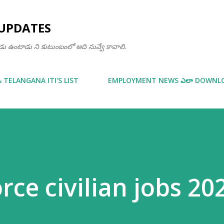
Skip to main content
UPDATES
ఒకడు ఉంటాడు ని కుటుంబంలో అది నువ్వే కావాలి.
& TELANGANA ITI'S LIST
EMPLOYMENT NEWS ఎలా DOWNLOA
orce civilian jobs 20