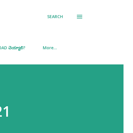
SEARCH
D చెయ్యాలి?
More…
21