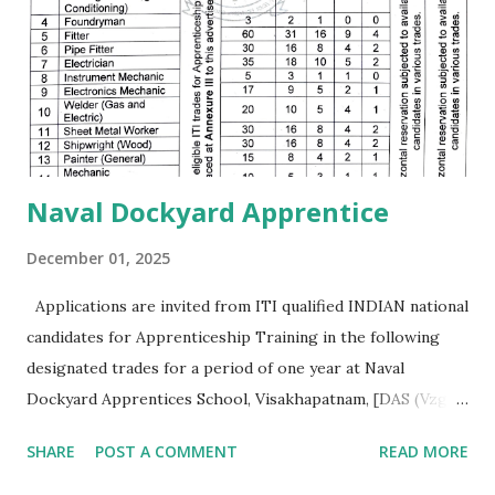
మనకి ఎక్కడ ఉద్యోగమొస్తే అక్కడ వసతి గృహాలు ( govt quarters )
ఉంటాయి. ఉద్యోగం సంపాదించాలి అంటే ఏం చదవాలి ఎలా చదవాలి ?
ఐ.టి.ఐ పూర్తి చేసినదగ్గరనుండే చదవ...
Naval Dockyard Apprentice
December 01, 2025
Applications are invited from ITI qualified INDIAN national
candidates for Apprenticeship Training in the following
designated trades for a period of one year at Naval
Dockyard Apprentices School, Visakhapatnam, [DAS (Vzg)]
for the Apprenticeship training batch 2026-27 ni
SHARE
POST A COMMENT
READ MORE
accordance with Apprentices Act 1961 read ni conjunction
with Apprenticeship Rules 1992 as amended from time to