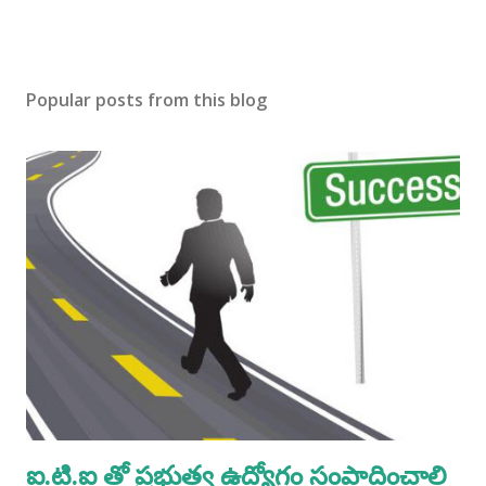
Popular posts from this blog
ఐ.టి.ఐ తో ప్రభుత్వ ఉద్యోగం సంపాదించాలి