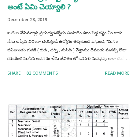
అంటే ఏమి చెయ్యాలి ?
December 28, 2019
ఐ.టి.ఐ చేసినవాళ్లు ప్రభుత్వఉద్యోగం సంపాదించటం పెద్ద కష్టం ఏం కాదు
నేను చెప్పిన విదంగా చెయ్యండి ఉద్యోగం తప్పకుండ వస్తుంది, "మనం
జీవితాంతం గుడికి ( గుడి , చర్చ్ , మసీద్ ) వెళ్తాము దేముడు మనల్ని రోజు
కరుణించవలసిన అవసరం లేదు జీవితం లో ఒకసారి మనవైపు ఆలా చుస్తే
చాలు మనం ఎంత ధన్యులము అవుతామో" "అలాగే మనం
SHARE
82 COMMENTS
READ MORE
ప్రభుత్వఉద్యోగాలు రాస్తూవుండాలి ఒకసారి మనం పాస్ అయితే చాలు
మన లైఫ్ మారిపోతుంది" ఐ.టి.ఐ చేసినవాళ్లు తప్పకుండ అప్రెంటిస్
చెయ్యండి, అప్రెంటిస్ చెయ్యటంవలన మనం ఎక్కువగా అవకాశాలు
పొందగలము. మీ ప్రణాళిక ఎలా ఉండాలి అంటే అది మీ రాష్టానికి పరిమితం
కాకూడదు అంటే నేను మా రాష్ట్రము లోనే ఉద్యోగాలకి అప్లై చేస్తాను ఇక
మిగతావి చెయ్యను అంటేయ్ మీకు ఉద్యోగమొచ్చే అవకాశములు 90%
తగ్గిపోతాయి. అదే మీరు భారతదేశం మొత్తం నాదే అనే పరీక్షా రాయండి
తప్పకుండ 90% అవకాశాలు పెరుగుతాయి. మీరు ఒక్కటి గుర్తుంచుకోండి