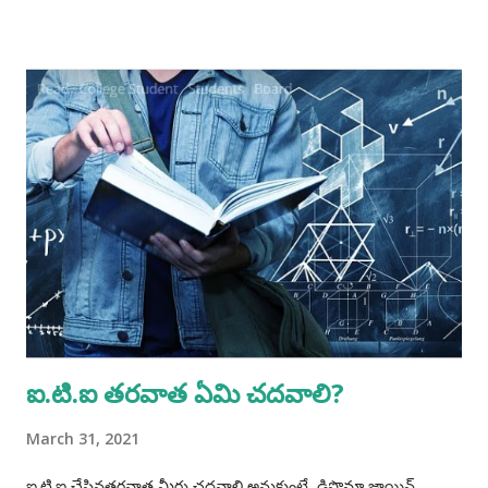
time:- Qualification/ Eligibility Criteria. 1 SSC/ Matric/
Std X : 50% 2 ITI (NCVT/ SCVT) : 65% Age. No upper age
restriction for apprenticeship training as per Ministry of
Skill Development and Entrepreneurship (MSDE) office
memorandum No. F.No. MSDE-14(03)/2021 AP-(PMU) dated
20 Dec 21. Minimum age is 14 years and for hazardous
trades ti is 18 years according to 'The Apprentices Act 1961.
Accordingly, candidates born on or before 02 May 2012 are
eligible for non- hazardous trades and candidates born on
or before 02 May 2008 are eligible for hazardous trades.
Procedure for Applying...
ఐ.టి.ఐ తరవాత ఏమి చదవాలి?
March 31, 2021
ఐ.టి.ఐ చేసినతరవాత మీరు చదవాలి అనుకుంటే డిప్లొమా జాయిన్