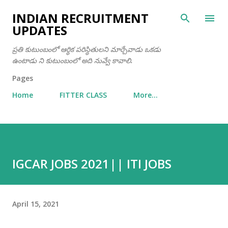
Skip to main content
INDIAN RECRUITMENT
UPDATES
ప్రతి కుటుంబంలో ఆర్థిక పరిస్థితులని మార్చేవాడు ఒకడు
ఉంటాడు ని కుటుంబంలో అది నువ్వే కావాలి.
Pages
Home
FITTER CLASS
More…
IGCAR JOBS 2021|| ITI JOBS
April 15, 2021