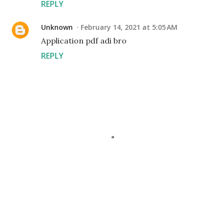
REPLY
Unknown
February 14, 2021 at 5:05 AM
Application pdf adi bro
REPLY
P
o