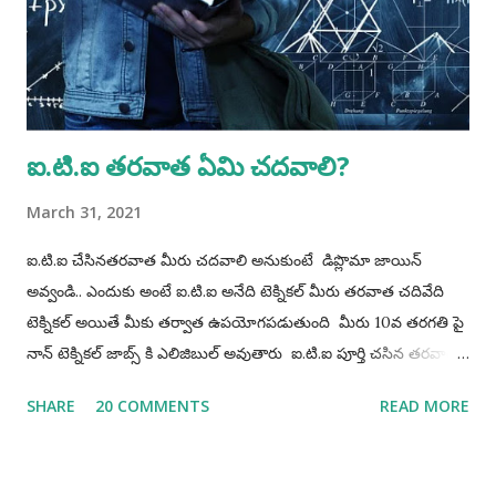
Accordingly, candidates born on or before 02 May 2012 are
eligible for non- hazardous trades and candidates born on
or before 02 May 2008 are eligible for hazardous trades.
Procedure for Applying...
ఐ.టి.ఐ తరవాత ఏమి చదవాలి?
March 31, 2021
ఐ.టి.ఐ చేసినతరవాత మీరు చదవాలి అనుకుంటే డిప్లొమా జాయిన్
అవ్వండి.. ఎందుకు అంటే ఐ.టి.ఐ అనేది టెక్నికల్ మీరు తరవాత చదివేది
టెక్నికల్ అయితే మీకు తర్వాత ఉపయోగపడుతుంది మీరు 10వ తరగతి పై
నాన్ టెక్నికల్ జాబ్స్ కి ఎలిజిబుల్ అవుతారు ఐ.టి.ఐ పూర్తి చసిన తరవాత
రెండురకాలవాళ్ళు వుంటారు 1) మధ్యతరగతి వాళ్ళు 2) డబ్బున్నవాళ్ళు
SHARE
20 COMMENTS
READ MORE
1) మధ్యతరగతి వాళ్ళు : వీళ్ళు ఏదయినా పని చేస్కుంటూ చదువుకోవాలి (
తల్లిదండ్రులు పై అదరపడకూడదు ) 2) డబ్బున్నవాళ్ళు : వీళ్ళు ప్రస్తుతానికి
సంపాదించవలసిన అవసరం ఉండదు ( కోచింగ్ జాయిన్ అవి వాటితోపాటు