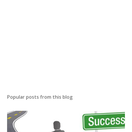
s
t
a
C
o
m
m
e
n
t
Popular posts from this blog