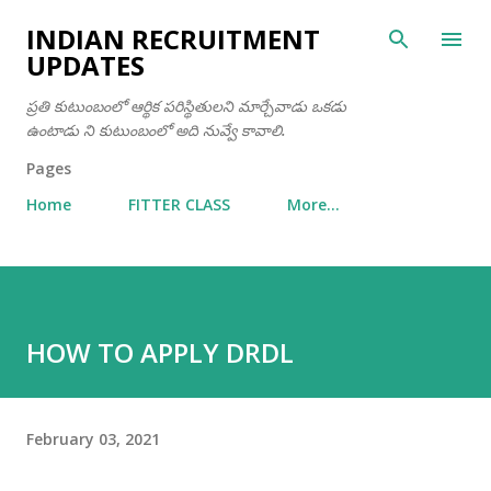
Skip to main content
INDIAN RECRUITMENT
UPDATES
ప్రతి కుటుంబంలో ఆర్థిక పరిస్థితులని మార్చేవాడు ఒకడు
ఉంటాడు ని కుటుంబంలో అది నువ్వే కావాలి.
Pages
Home
FITTER CLASS
More…
HOW TO APPLY DRDL
February 03, 2021