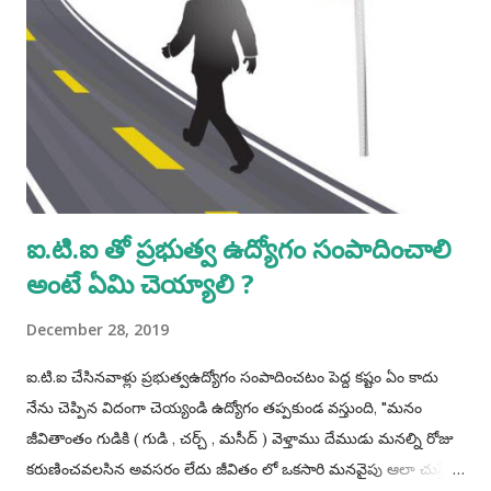
ఐ.టి.ఐ తో ప్రభుత్వ ఉద్యోగం సంపాదించాలి
అంటే ఏమి చెయ్యాలి ?
December 28, 2019
ఐ.టి.ఐ చేసినవాళ్లు ప్రభుత్వఉద్యోగం సంపాదించటం పెద్ద కష్టం ఏం కాదు
నేను చెప్పిన విదంగా చెయ్యండి ఉద్యోగం తప్పకుండ వస్తుంది, "మనం
జీవితాంతం గుడికి ( గుడి , చర్చ్ , మసీద్ ) వెళ్తాము దేముడు మనల్ని రోజు
కరుణించవలసిన అవసరం లేదు జీవితం లో ఒకసారి మనవైపు ఆలా చుస్తే