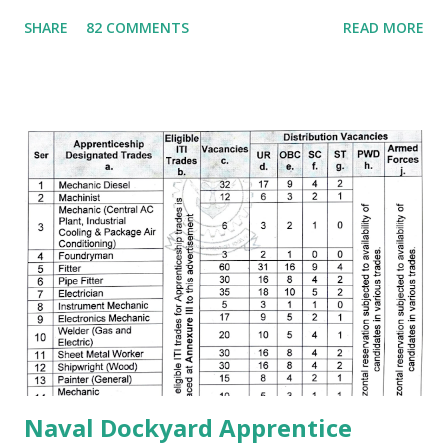
చాలు మనం ఎంత ధన్యులము అవుతామో" "అలాగే మనం
SHARE
82 COMMENTS
READ MORE
ప్రభుత్వఉద్యోగాలు రాస్తూవుండాలి ఒకసారి మనం పాస్ అయితే చాలు
మన లైఫ్ మారిపోతుంది" ఐ.టి.ఐ చేసినవాళ్లు తప్పకుండ అప్రెంటిస్
చెయ్యండి, అప్రెంటిస్ చెయ్యటంవలన మనం ఎక్కువగా అవకాశాలు
పొందగలము. మీ ప్రణాళిక ఎలా ఉండాలి అంటే అది మీ రాష్టానికి పరిమితం
కాకూడదు అంటే నేను మా రాష్ట్రము లోనే ఉద్యోగాలకి అప్లై చేస్తాను ఇక
మిగతావి చెయ్యను అంటేయ్ మీకు ఉద్యోగమొచ్చే అవకాశములు 90%
తగ్గిపోతాయి. అదే మీరు భారతదేశం మొత్తం నాదే అనే పరీక్షా రాయండి
తప్పకుండ 90% అవకాశాలు పెరుగుతాయి. మీరు ఒక్కటి గుర్తుంచుకోండి
మనకి ఎక్కడ ఉద్యోగమొస్తే అక్కడ వసతి గృహాలు ( govt quarters )
ఉంటాయి. ఉద్యోగం సంపాదించాలి అంటే ఏం చదవాలి ఎలా చదవాలి ?
ఐ.టి.ఐ పూర్తి చేసినదగ్గరనుండే చదవ...
Naval Dockyard Apprentice