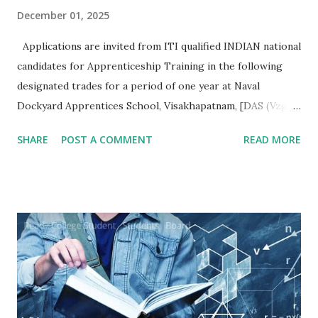
December 01, 2025
Applications are invited from ITI qualified INDIAN national
candidates for Apprenticeship Training in the following
designated trades for a period of one year at Naval
Dockyard Apprentices School, Visakhapatnam, [DAS (Vzg)]
for the Apprenticeship training batch 2026-27 ni
SHARE
POST A COMMENT
READ MORE
accordance with Apprentices Act 1961 read ni conjunction
with Apprenticeship Rules 1992 as amended from time to
time:- Qualification/ Eligibility Criteria. 1 SSC/ Matric/
Std X : 50% 2 ITI (NCVT/ SCVT) : 65% Age. No upper age
restriction for apprenticeship training as per Ministry of
Skill Development and Entrepreneurship (MSDE) office
memorandum No. F.No. MSDE-14(03)/2021 AP-(PMU) dated
20 Dec 21. Minimum age is 14 years and for hazardous
trades ti is 18 years according to 'The Apprentices Act 1961.