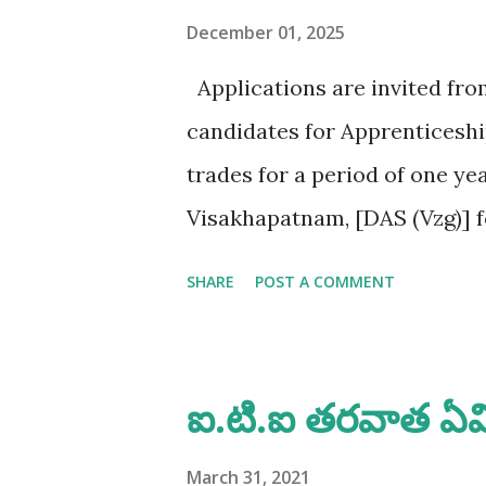
తగ్గిపోతాయి. అదే మీరు భారతదేశం 
December 01, 2025
అవకాశాలు పెరుగుతాయి. మీరు ఒక్కటి
Applications are invited fro
అక్కడ వసతి గృహాలు ( govt quar
candidates for Apprenticeshi
చదవాలి ఎలా చదవాలి ? ఐ.టి.ఐ పూర్
trades for a period of one y
Visakhapatnam, [DAS (Vzg)] f
2026-27 ni accordance with A
SHARE
POST A COMMENT
with Apprenticeship Rules 19
Qualification/ Eligibility Cri
(NCVT/ SCVT) : 65% Age. No u
ఐ.టి.ఐ తరవాత ఏమ
training as per Ministry of 
(MSDE) office memorandum N
March 31, 2021