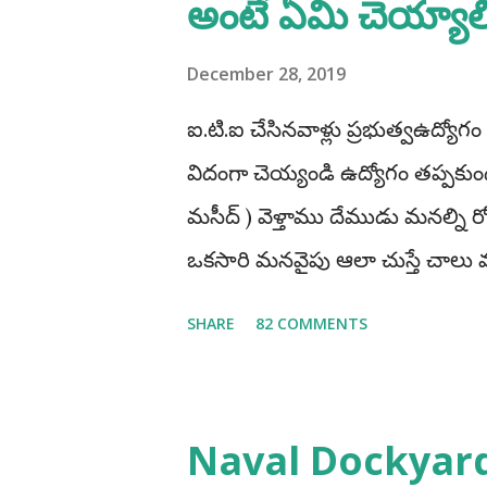
అంటే ఏమి చెయ్యాల
December 28, 2019
ఐ.టి.ఐ చేసినవాళ్లు ప్రభుత్వఉద్యోగం
విదంగా చెయ్యండి ఉద్యోగం తప్పకుండ 
మసీద్ ) వెళ్తాము దేముడు మనల్ని
ఒకసారి మనవైపు ఆలా చుస్తే చా
ప్రభుత్వఉద్యోగాలు రాస్తూవుండాల
SHARE
82 COMMENTS
మారిపోతుంది" ఐ.టి.ఐ చేసినవాళ్లు త
చెయ్యటంవలన మనం ఎక్కువగా అవక
అంటే అది మీ రాష్టానికి పరిమితం క
Naval Dockyar
అప్లై చేస్తాను ఇక మిగతావి చెయ్