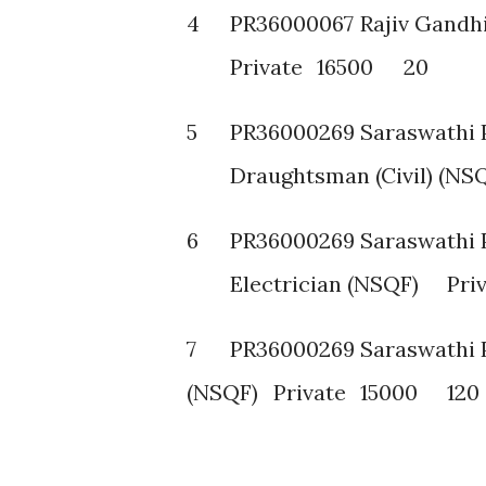
4
PR36000067
Rajiv Gandhi
Private
16500
20
5
PR36000269
Saraswathi P
Draughtsman (Civil) (NS
6
PR36000269
Saraswathi P
Electrician (NSQF)
Pri
7
PR36000269
Saraswathi P
(NSQF)
Private
15000
120