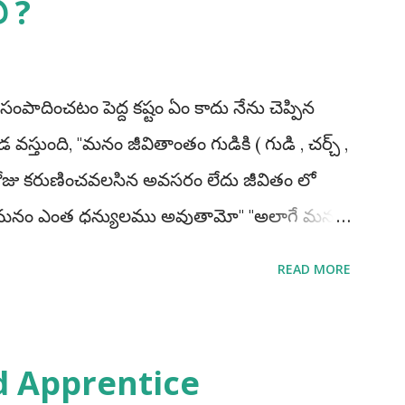
ి ?
 సంపాదించటం పెద్ద కష్టం ఏం కాదు నేను చెప్పిన
వస్తుంది, "మనం జీవితాంతం గుడికి ( గుడి , చర్చ్ ,
 రోజు కరుణించవలసిన అవసరం లేదు జీవితం లో
లు మనం ఎంత ధన్యులము అవుతామో" "అలాగే మనం
ి ఒకసారి మనం పాస్ అయితే చాలు మన లైఫ్
READ MORE
ప్పకుండ అప్రెంటిస్ చెయ్యండి, అప్రెంటిస్
ాశాలు పొందగలము. మీ ప్రణాళిక ఎలా ఉండాలి
ాకూడదు అంటే నేను మా రాష్ట్రము లోనే ఉద్యోగాలకి
d Apprentice
యను అంటేయ్ మీకు ఉద్యోగమొచ్చే అవకాశములు 90%