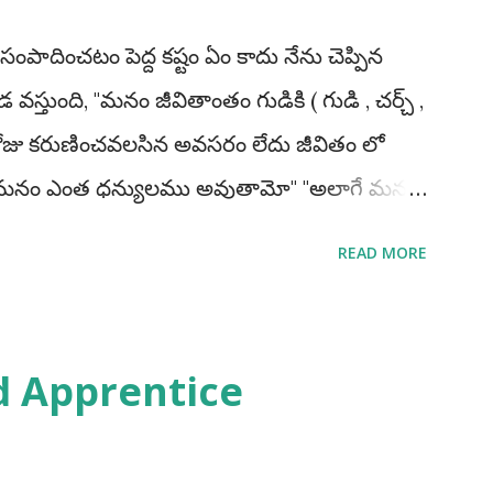
 సంపాదించటం పెద్ద కష్టం ఏం కాదు నేను చెప్పిన
వస్తుంది, "మనం జీవితాంతం గుడికి ( గుడి , చర్చ్ ,
 రోజు కరుణించవలసిన అవసరం లేదు జీవితం లో
లు మనం ఎంత ధన్యులము అవుతామో" "అలాగే మనం
ి ఒకసారి మనం పాస్ అయితే చాలు మన లైఫ్
READ MORE
ప్పకుండ అప్రెంటిస్ చెయ్యండి, అప్రెంటిస్
ాశాలు పొందగలము. మీ ప్రణాళిక ఎలా ఉండాలి
ాకూడదు అంటే నేను మా రాష్ట్రము లోనే ఉద్యోగాలకి
d Apprentice
యను అంటేయ్ మీకు ఉద్యోగమొచ్చే అవకాశములు 90%
మొత్తం నాదే అనే పరీక్షా రాయండి తప్పకుండ 90%