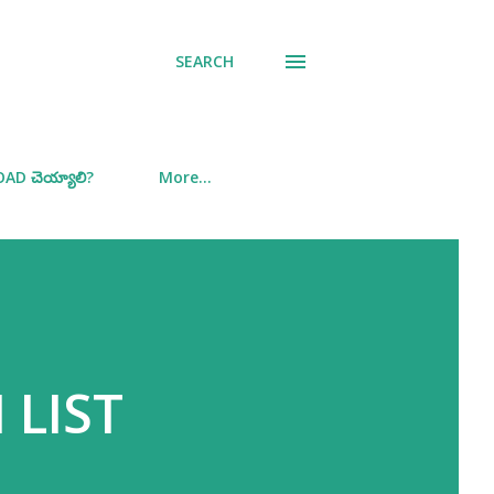
SEARCH
D చెయ్యాలి?
More…
 LIST