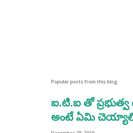
Popular posts from this blog
ఐ.టి.ఐ తో ప్రభుత్వ
అంటే ఏమి చెయ్యాల