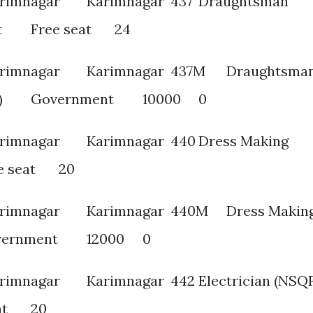
arimnagar
Karimnagar
437
Draughtsman
t
Free seat
24
arimnagar
Karimnagar
437M
Draughtsma
)
Government
10000
0
arimnagar
Karimnagar
440
Dress Making
e seat
20
arimnagar
Karimnagar
440M
Dress Makin
ernment
12000
0
arimnagar
Karimnagar
442
Electrician (NSQ
at
20