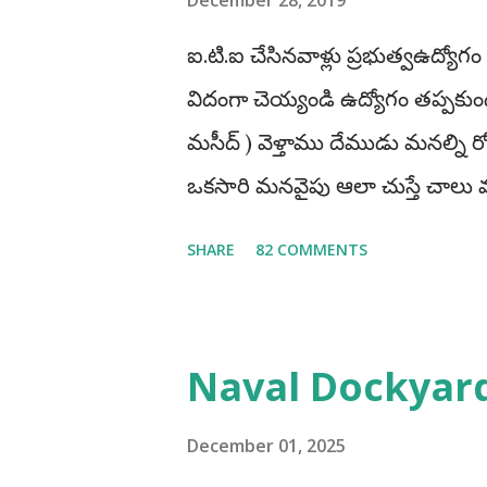
December 28, 2019
ఐ.టి.ఐ చేసినవాళ్లు ప్రభుత్వఉద్యోగం
విదంగా చెయ్యండి ఉద్యోగం తప్పకుండ 
మసీద్ ) వెళ్తాము దేముడు మనల్ని
ఒకసారి మనవైపు ఆలా చుస్తే చా
ప్రభుత్వఉద్యోగాలు రాస్తూవుండాల
SHARE
82 COMMENTS
మారిపోతుంది" ఐ.టి.ఐ చేసినవాళ్లు త
చెయ్యటంవలన మనం ఎక్కువగా అవక
అంటే అది మీ రాష్టానికి పరిమితం క
Naval Dockyar
అప్లై చేస్తాను ఇక మిగతావి చెయ్
తగ్గిపోతాయి. అదే మీరు భారతదేశం 
December 01, 2025