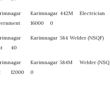
arimnagar
Karimnagar
442M
Electrician
ernment
16000
0
arimnagar
Karimnagar
584
Welder (NSQF)
at
40
arimnagar
Karimnagar
584M
Welder (NSQ
t
12000
0