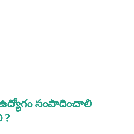
 ఉద్యోగం సంపాదించాలి
ి ?