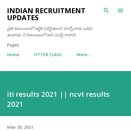
Skip to main content
INDIAN RECRUITMENT
UPDATES
ప్రతి కుటుంబంలో ఆర్థిక పరిస్థితులని మార్చేవాడు ఒకడు
ఉంటాడు ని కుటుంబంలో అది నువ్వే కావాలి.
Pages
Home
FITTER CLASS
More…
iti results 2021 || ncvt results
2021
May 30, 2021