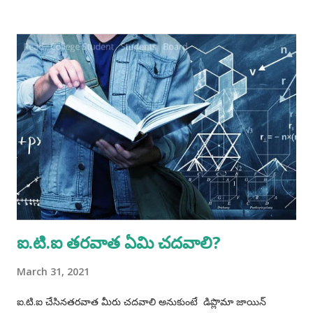
time:- Qualification/ Eligibility Criteria. 1 SSC/ Matric/
Std X : 50% 2 ITI (NCVT/ SCVT) : 65% Age. No upper age
restriction for apprenticeship training as per Ministry of
Skill Development and Entrepreneurship (MSDE) office
memorandum No. F.No. MSDE-14(03)/2021 AP-(PMU) dated
20 Dec 21. Minimum age is 14 years and for hazardous
trades ti is 18 years according to 'The Apprentices Act 1961.
Accordingly, candidates born on or before 02 May 2012 are
eligible for non- hazardous trades and candidates born on
or before 02 May 2008 are eligible for hazardous trades.
Procedure for Applying...
ఐ.టి.ఐ తరవాత ఏమి చదవాలి?
March 31, 2021
ఐ.టి.ఐ చేసినతరవాత మీరు చదవాలి అనుకుంటే డిప్లొమా జాయిన్