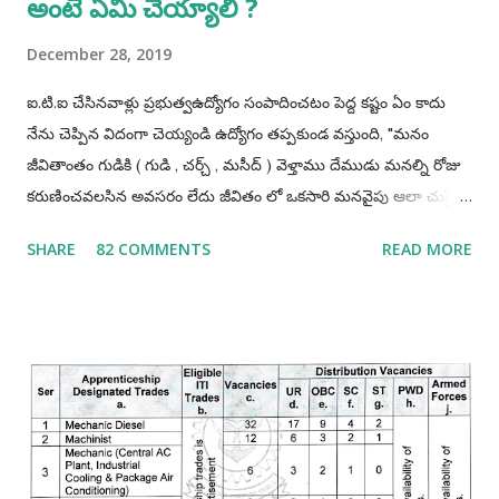
అంటే ఏమి చెయ్యాలి ?
December 28, 2019
ఐ.టి.ఐ చేసినవాళ్లు ప్రభుత్వఉద్యోగం సంపాదించటం పెద్ద కష్టం ఏం కాదు
నేను చెప్పిన విదంగా చెయ్యండి ఉద్యోగం తప్పకుండ వస్తుంది, "మనం
జీవితాంతం గుడికి ( గుడి , చర్చ్ , మసీద్ ) వెళ్తాము దేముడు మనల్ని రోజు
కరుణించవలసిన అవసరం లేదు జీవితం లో ఒకసారి మనవైపు ఆలా చుస్తే
చాలు మనం ఎంత ధన్యులము అవుతామో" "అలాగే మనం
SHARE
82 COMMENTS
READ MORE
ప్రభుత్వఉద్యోగాలు రాస్తూవుండాలి ఒకసారి మనం పాస్ అయితే చాలు
మన లైఫ్ మారిపోతుంది" ఐ.టి.ఐ చేసినవాళ్లు తప్పకుండ అప్రెంటిస్
చెయ్యండి, అప్రెంటిస్ చెయ్యటంవలన మనం ఎక్కువగా అవకాశాలు
పొందగలము. మీ ప్రణాళిక ఎలా ఉండాలి అంటే అది మీ రాష్టానికి పరిమితం
కాకూడదు అంటే నేను మా రాష్ట్రము లోనే ఉద్యోగాలకి అప్లై చేస్తాను ఇక
మిగతావి చెయ్యను అంటేయ్ మీకు ఉద్యోగమొచ్చే అవకాశములు 90%
తగ్గిపోతాయి. అదే మీరు భారతదేశం మొత్తం నాదే అనే పరీక్షా రాయండి
తప్పకుండ 90% అవకాశాలు పెరుగుతాయి. మీరు ఒక్కటి గుర్తుంచుకోండి