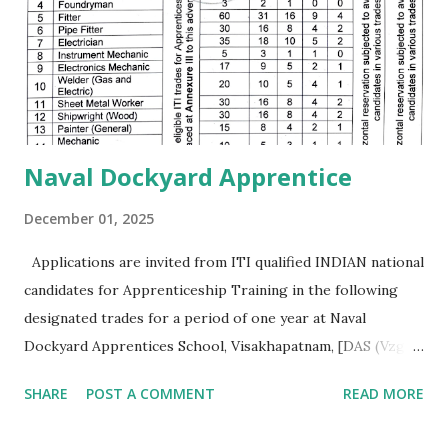
మనకి ఎక్కడ ఉద్యోగమొస్తే అక్కడ వసతి గృహాలు ( govt quarters )
ఉంటాయి. ఉద్యోగం సంపాదించాలి అంటే ఏం చదవాలి ఎలా చదవాలి ?
ఐ.టి.ఐ పూర్తి చేసినదగ్గరనుండే చదవ...
Naval Dockyard Apprentice
December 01, 2025
Applications are invited from ITI qualified INDIAN national
candidates for Apprenticeship Training in the following
designated trades for a period of one year at Naval
Dockyard Apprentices School, Visakhapatnam, [DAS (Vzg)]
for the Apprenticeship training batch 2026-27 ni
SHARE
POST A COMMENT
READ MORE
accordance with Apprentices Act 1961 read ni conjunction
with Apprenticeship Rules 1992 as amended from time to