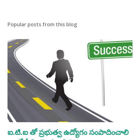
Popular posts from this blog
ఐ.టి.ఐ తో ప్రభుత్వ ఉద్యోగం సంపాదించాలి